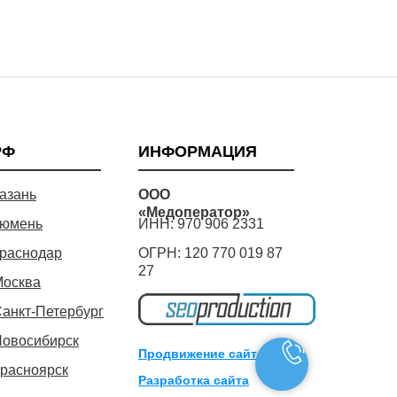
РФ
ИНФОРМАЦИЯ
азань
ООО
«Медоператор»
юмень
ИНН: 970 906 2331
раснодар
ОГРН: 120 770 019 87
27
Москва
анкт-Петербург
овосибирск
Продвижение сайта
расноярск
Разработка сайта