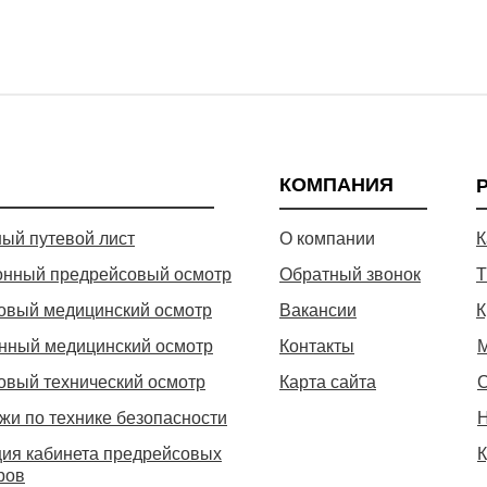
КОМПАНИЯ
ый путевой лист
О компании
К
онный предрейсовый осмотр
Обратный звонок
Т
овый медицинский осмотр
Вакансии
К
нный медицинский осмотр
Контакты
овый технический осмотр
Карта сайта
С
жи по технике безопасности
Н
ия кабинета предрейсовых
К
ров